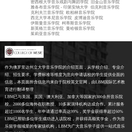
密西根大学音乐戏剧与舞蹈学院
旧金山音乐学院
雅各布音乐学院 - 印第安纳大学
伯克利音乐学院
克利夫兰音乐学院
欧柏林音乐学院
西北大学本尼音乐学院
皮博迪音乐学院
伊斯曼音乐学院
柯蒂斯音乐学院
新英格兰音乐学院
曼哈顿音乐学院
茱莉亚音乐学院
作为佛罗里达州立大学音乐学院的介绍页面，从学校介绍、专业介
绍、招生要求、学费标准等维度为意向申请该校的学生提供全面的
信息，本页面所含信息均来自于院校英文官网，由LBM国际艺术教
育进行翻译整理
LBM已与美国、英国、澳大利亚、加拿大等国家的300余所音乐院
校、2000多位海外在职教授、10多家演绎机构达成合作。累计服务
超过1000名学生，年申请通过率高达99%，奖学金获得率超过60%
LBM已帮助多位学生成功进入该院校，并获得高额奖学金，作为音
乐留学领域里的专家级机构，LBM为广大音乐学子提供一站式音乐